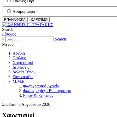
Εικόνες Γκρι
Ασπρόμαυρο
ΕΠΑΝΑΦΟΡΑ
ΚΛΕΙΣΙΜΟ
Search
Είσοδος
×
Search
Μενού
Αρχική
Ομιλίες
Χαιρετισμοί
Δηλώσεις
Δελτία Τύπου
Συνεντεύξεις
Μ.Μ.Ε.
Φωτογραφικό Αρχείο
Φωτογραφίες - Επικαιρότητα
Είπαν & Έγραψαν
Σάββατο, 8 Αυγούστου 2026
Χαιρετισμοί