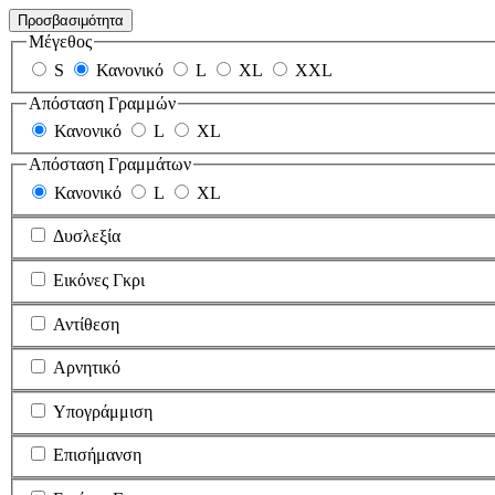
Προσβασιμότητα
Μέγεθος
S
Κανονικό
L
XL
XXL
Απόσταση Γραμμών
Κανονικό
L
XL
Απόσταση Γραμμάτων
Κανονικό
L
XL
Δυσλεξία
Εικόνες Γκρι
Αντίθεση
Αρνητικό
Υπογράμμιση
Επισήμανση