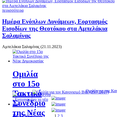
περισσότερα
Ημέρα Ενόπλων Δυνάμεων, Εορτασμός
Εισοδίων της Θεοτόκου στα Αμπελάκια
Σαλαμίνας
Αμπελάκια Σαλαμίνας (21.11.2023)
Ομιλία
στο 15ο
Τακτικό
Ομιλία για τον Κα
Συνέδριο
της Νέας
Καλά
1
2
3