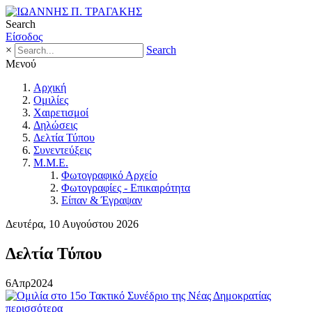
Search
Είσοδος
×
Search
Μενού
Αρχική
Ομιλίες
Χαιρετισμοί
Δηλώσεις
Δελτία Τύπου
Συνεντεύξεις
Μ.Μ.Ε.
Φωτογραφικό Αρχείο
Φωτογραφίες - Επικαιρότητα
Είπαν & Έγραψαν
Δευτέρα, 10 Αυγούστου 2026
Δελτία Τύπου
6
Απρ
2024
περισσότερα