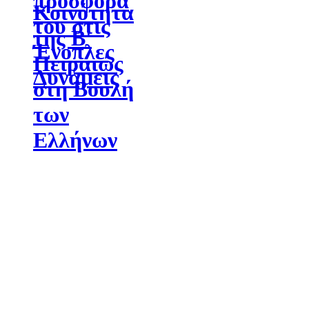
προσφορά
Κοινότητα
του στις
της Β'
Ένοπλες
Πειραιώς
Δυνάμεις
στη Βουλή
των
Ελλήνων