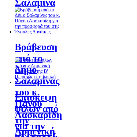
Σαλαμίνα
Βράβευση
από το
Δήμο
Σαλαμίνας
του κ.
Επίσκεψη
Πάνου
φίλων από
Λασκαρίδη
την
για την
Αρμενική